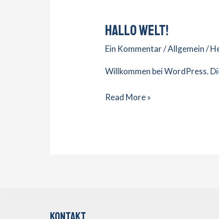
Hallo Welt!
Hallo
Welt!
Ein Kommentar
/
Allgemein
/
He
Willkommen bei WordPress. Dies
Read More »
Kontakt